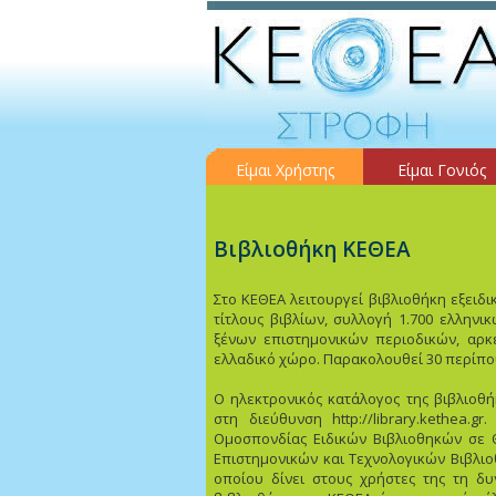
Είμαι Χρήστης
Είμαι Γονιός
Βιβλιοθήκη ΚΕΘΕΑ
Στο ΚΕΘΕΑ λειτουργεί βιβλιοθήκη εξειδι
τίτλους βιβλίων, συλλογή 1.700 ελληνι
ξένων επιστημονικών περιοδικών, αρ
ελλαδικό χώρο. Παρακολουθεί 30 περίπου
O ηλεκτρονικός κατάλογος της βιβλιοθή
στη διεύθυνση http://library.kethea.
Oμοσπονδίας Eιδικών Bιβλιοθηκών σε Θ
Eπιστημονικών και Tεχνολογικών Bιβλιο
οποίου δίνει στους χρήστες της τη δ