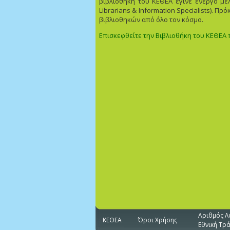
βιβλιοθήκη του ΚΕΘΕΑ έγινε ενεργό μέ
Librarians & Information Specialists). Π
βιβλιοθηκών από όλο τον κόσμο.
Επισκεφθείτε την Βιβλιοθήκη του ΚΕΘΕΑ
Αριθμός Λ
ΚΕΘΕΑ
Όροι Χρήσης
Εθνική Τρ