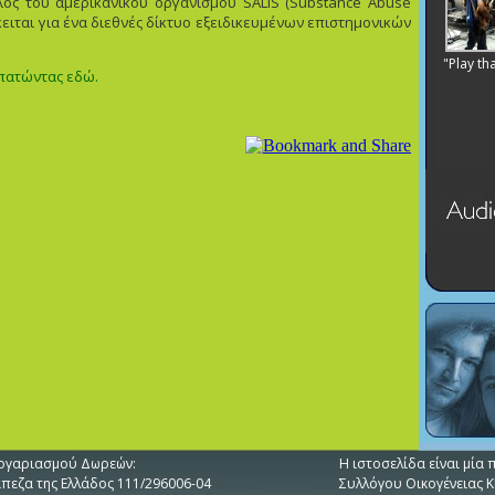
λος του αμερικανικού οργανισμού SALIS (Substance Abuse
ρόκειται για ένα διεθνές δίκτυο εξειδικευμένων επιστημονικών
"Play th
 πατώντας εδώ.
ογαριασμού Δωρεών:
H ιστοσελίδα είναι μί
άπεζα της Ελλάδος 111/296006-04
Συλλόγου Οικογένειας