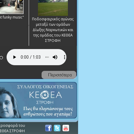
at funky music"
Ποδοσφαιρικός αγώνας
μεταξύ των ομάδων
Δίωξης Ναρκωτικών και
της ομάδας του ΚΕΘΕΑ
ΣΤΡΟΦΗ
α προσφορά του
 ΚΕΘΕΑ ΣΤΡΟΦΗ