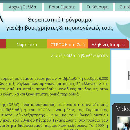
Αρχική Σελίδα
Ποιοι Είμαστε
Τι Κάνουμε
Στηρί
Ναρκωτικά
ΣΤΡΟΦΗ στη Ζωή
Αληθινές Ιστορίες
Αρχική Σελίδα
: Βιβλιοθήκη ΚΕΘΕΑ
κευμένη σε θέματα εξαρτήσεων. Η βιβλιοθήκη αριθμεί 6.000
κών και ξενόγλωσσων άρθρων και σειρές 30 ελληνικών και
κετά από τα οποία αποτελούν μοναδικές συνδρομές στον
 ελληνικά και ξένα επιστημονικά περιοδικά.
κης (OPAC) είναι προσβάσιμος, με δυνατότητα αναζήτησης,
gr. H βιβλιοθήκη του KEΘEA είναι μέλος της Eυρωπαϊκής
έματα Tοξικοεξάρτησης (ELISAD) και του Eθνικού Δικτύου
θηκών του Eθνικού Kέντρου Tεκμηρίωσης, στο πλαίσιο του
υνατότητα διαδανεισμού περιοδικών εκδόσεων. Το 2009 η