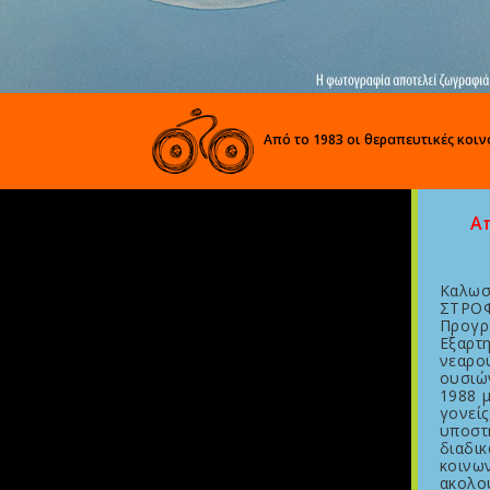
Από το 1983
οι θεραπευτικές κοινότητε
Απ
Καλωσ
ΣΤΡΟ
Προγρ
Εξαρτ
νεαρο
ουσιών
1988 μ
γονεί
υποσ
διαδι
κοιν
ακολο