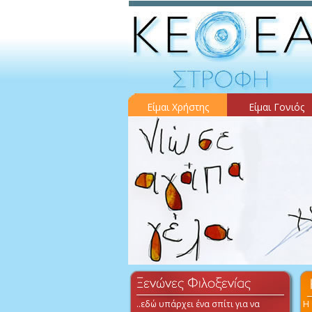
Είμαι Χρήστης
Είμαι Γονιός
..εδώ υπάρχει ένα σπίτι για να
Η 