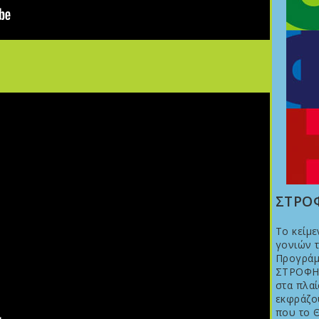
ΣΤΡΟΦ
Το κείμε
γονιών τ
Προγράμ
ΣΤΡΟΦΗ.
στα πλαί
εκφράζο
που το Θ