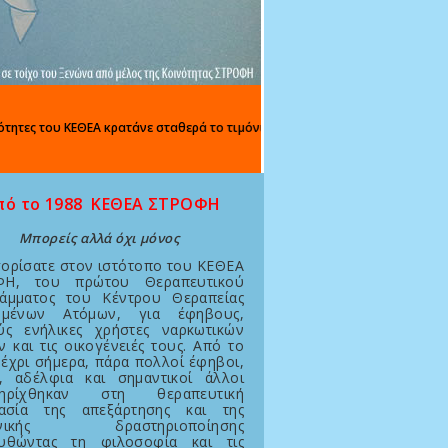
ς του ΚΕΘΕΑ κρατάνε σταθερά το τιμόνι της απεξάρτησης σε μια πορεία γι
ό το 1988 ΚΕΘΕΑ ΣΤΡΟΦΗ
Μπορείς αλλά όχι μόνος
ορίσατε στον ιστότοπο του ΚΕΘΕΑ
ΦΗ, του πρώτου Θεραπευτικού
άμματος του Κέντρου Θεραπείας
ημένων Ατόμων, για έφηβους,
ύς ενήλικες χρήστες ναρκωτικών
 και τις οικογένειές τους. Από το
έχρι σήμερα, πάρα πολλοί έφηβοι,
ς, αδέλφια και σημαντικοί άλλοι
τηρίχθηκαν στη θεραπευτική
κασία της απεξάρτησης και της
ωνικής δραστηριοποίησης
υθώντας τη φιλοσοφία και τις