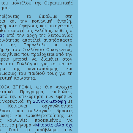
 του μοντέλου της Θεραπευτικής
ητας.
τηρίζοντας το δικαίωμα στη
εία και την κοινωνική ένταξη,
χόμαστε έφηβους και οικογένειες
άθε περιοχή της Ελλάδας, καθώς ο
ας
από την αρχή της λειτουργίας
οινότητας αποτελεί αναπόσπαστο
άτι της. Παράλληλα με την
ήριξη του Συλλόγου Οικογένειας,
ικογένεια που προέρχεται από την
έρεια μπορεί να διαμένει στον
α του Συλλόγου για το πρώτο
τημα της κινητοποίησης και
οιμασίας του παιδιού τους για τη
υτική Κοινότητα.
ΕΘΕΑ ΣΤΡΟΦΗ, ως ένα Ανοιχτό
ευτικό Πρόγραμμα, επιδιώκει,
 από την απεξάρτηση των εφήβων
α ναρκωτικά, τη
Συνανα-Στροφή
με
 Κοινωνία οργανώνοντας
βάσεις και συλλογικές δράσεις
ρωσης και ευαισθητοποίησης με
ές κοινωνίες, προκειμένου να
ώσει το μήνυμα «
Μπορείς αλλά όχι
». Γιατί το πρόβλημα των