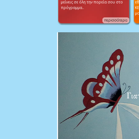
μείνεις σε όλη την πορεία σου στο
εθ
πρόγραμμα..
Κ
μα