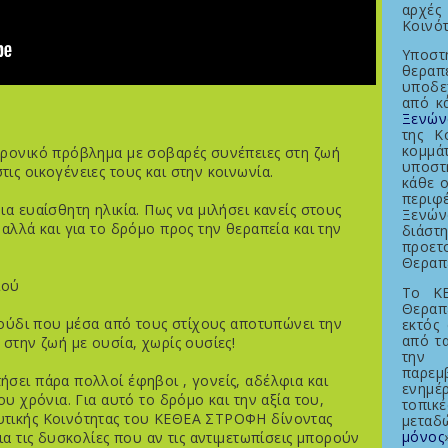
αρχές
Κοινότ
Υποσ
θεραπ
υποδε
από κ
Ξενών
της Κ
κομμ
χρονικό πρόβλημα με σοβαρές συνέπειες στη ζωή
υποστ
ς οικογένειες τους και στην κοινωνία.
κάθε ο
περιφ
α ευαίσθητη ηλικία. Πως να μιλήσει κανείς στους
Ξενών
αλλά και για το δρόμο προς την θεραπεία και την
διάσ
προετ
Θεραπε
ιού
Το Κ
Θεραπ
αγούδι που μέσα από τους στίχους αποτυπώνει την
εκτός
από τ
στην ζωή με ουσία, χωρίς ουσίες!
την
παρεμ
σει πάρα πολλοί έφηβοι , γονείς, αδέλφια και
ενημέ
ου χρόνια. Για αυτό το δρόμο και την αξία του,
τοπικ
υτικής Κοινότητας του ΚΕΘΕΑ ΣΤΡΟΦΗ δίνοντας
μεταδ
μόνος
ια τις δυσκολίες που αν τις αντιμετωπίσεις μπορούν