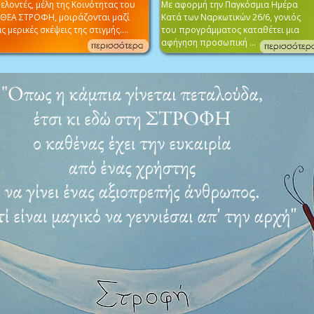
ελοντές, μέλη της Κοινότητας του
Με αφορμή την Παγκόσμια Ημέρα
ΕΘΕΑ ΣΤΡΟΦΗ, μοιράζονται μαζί
Κατά των Ναρκωτικών 26/6, γονιός
ς μερικές σκέψεις της στιγμής....
του προγράμματος καταθέτει μια
αφήγηση προσωπική ...