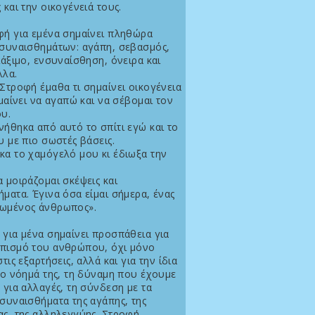
 και την οικογένειά τους.
φή για εμένα σημαίνει πληθώρα
 συναισθημάτων: αγάπη, σεβασμός,
ιάξιμο, ενσυναίσθηση, όνειρα και
λλα.
Στροφή έμαθα τι σημαίνει οικογένεια
ημαίνει να αγαπώ και να σέβομαι τον
υ.
ήθηκα από αυτό το σπίτι εγώ και το
υ με πιο σωστές βάσεις.
κα το χαμόγελό μου κι έδιωξα την
 μοιράζομαι σκέψεις και
ματα. Έγινα όσα είμαι σήμερα, ένας
ωμένος άνθρωπος».
για μένα σημαίνει προσπάθεια για
πισμό του ανθρώπου, όχι μόνο
στις εξαρτήσεις, αλλά και για την ίδια
το νόημά της, τη δύναμη που έχουμε
 για αλλαγές, τη σύνδεση με τα
συναισθήματα της αγάπης, της
ας, της αλληλεγγύης. Στροφή