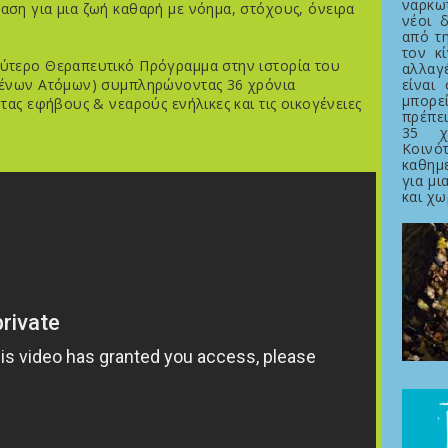
ναρκω
ση για μια ζωή καθαρή με νόημα, στόχους, όνειρα
νέοι 
από τη
τον κ
ύτερο Θεραπευτικό Πρόγραμμα στην ιστορία του
αλλαγέ
είναι
μένων Ατόμων) συμπληρώνοντας 36 χρόνια
μπορεί
ας εφήβους & νεαρούς ενήλικες και τις οικογένειες
πρέπει
35 χ
Κοιν
καθημ
για μι
και χω