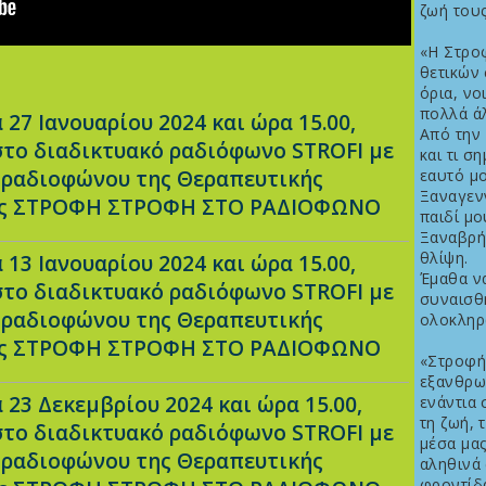
ζωή τους
«Η Στρο
θετικών
όρια, νο
πολλά ά
 27 Ιανουαρίου 2024 και ώρα 15.00,
Από την 
στο διαδικτυακό ραδιόφωνο STROFI με
και τι σ
 ραδιοφώνου της Θεραπευτικής
εαυτό μο
Ξαναγενν
ας ΣΤΡΟΦΗ ΣΤΡΟΦΗ ΣΤΟ ΡΑΔΙΟΦΩΝΟ
παιδί μο
Ξαναβρή
θλίψη.
 13 Ιανουαρίου 2024 και ώρα 15.00,
Έμαθα να
στο διαδικτυακό ραδιόφωνο STROFI με
συναισθή
 ραδιοφώνου της Θεραπευτικής
ολοκληρ
ας ΣΤΡΟΦΗ ΣΤΡΟΦΗ ΣΤΟ ΡΑΔΙΟΦΩΝΟ
«Στροφή 
εξανθρω
 23 Δεκεμβρίου 2024 και ώρα 15.00,
ενάντια 
τη ζωή, 
στο διαδικτυακό ραδιόφωνο STROFI με
μέσα μας
 ραδιοφώνου της Θεραπευτικής
αληθινά 
φροντίδ