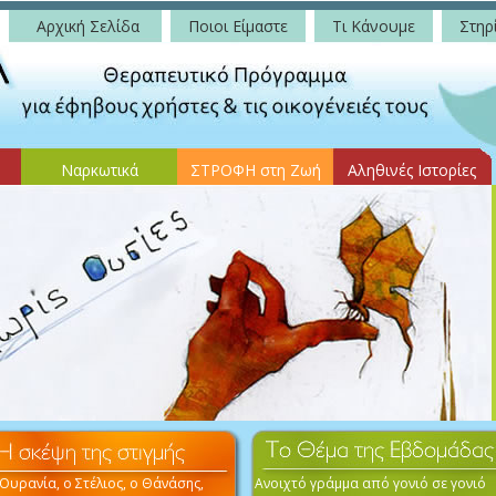
Αρχική Σελίδα
Ποιοι Είμαστε
Τι Κάνουμε
Στηρί
Ναρκωτικά
ΣΤΡΟΦΗ στη Ζωή
Αληθινές Ιστορίες
Ουρανία, ο Στέλιος, ο Θάνάσης,
Ανοιχτό γράμμα από γονιό σε γονιό