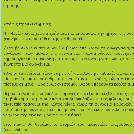
Απόλαυσα τη συνεργασία με την ομάδα μου καθώς και τη συναυλί
Στροφής."
Από τις προσκεκλημένες….
Η «Μαρία» είναι χρόνια χρήστρια και αποφάσισε την ημέρα της συνα
ξεκινήσει την προσπάθειά της στη θεραπεία.
«Όσο βρισκόμουν στη συναυλία βίωσα από κοντά τη συνεργασία, τη
οργάνωση των μελών της κοινότητας. Παρατηρώντας ταυτόχρον
δημιουργήθηκαν συναισθήματα όπως η συγκίνηση γιατί νόμιζα ότι 
έγινε από μια οικογένεια.
Έβλεπα τα κορίτσια πάνω στη σκηνή να μιλούν με καθαρές φωνές κ
πίστευα ότι αυτοί οι άνθρωποι που ήταν στη χρήση, τώρα στέκοντ
πίστευα σε μένα! Τώρα όμως σκέφτομαι: «Αφού μπορούν τα κορίτσια, μ
Πέρασα τέλεια στη συναυλία, οι φωνές ήταν εξαιρετικές! Στην αρχή ν
ότι βρίσκομαι σε μια συναυλία και διασκεδάζω με τους φίλους μου.
τελευταίο τραγούδι της Γιώτας Νέγκα χωρίς τη συνοδεία μουσικών
αυτιά μου, με συγκίνησε και με προσγείωσε. Με έκανε να νιώσω δυν
γρήγορα περνάνε και γίνονται αναμνήσεις.
Έτσι πάντα θα θυμάμαι το ρεφραίν του τελευταίου τραγουδιού 
ζωντανοί…..»