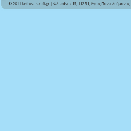
© 2011 kethea-strofi.gr | Φλωρίνης 15, 112 51, Άγιος Παντελεήμονας,