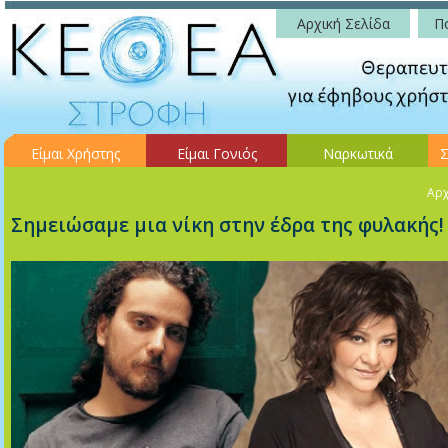
Αρχική Σελίδα
Πο
Είμαι Χρήστης
Είμαι Γονιός
Ναρκωτικά
Σ
Αρχ
Σημειώσαμε μια νίκη στην έδρα της φυλακής!