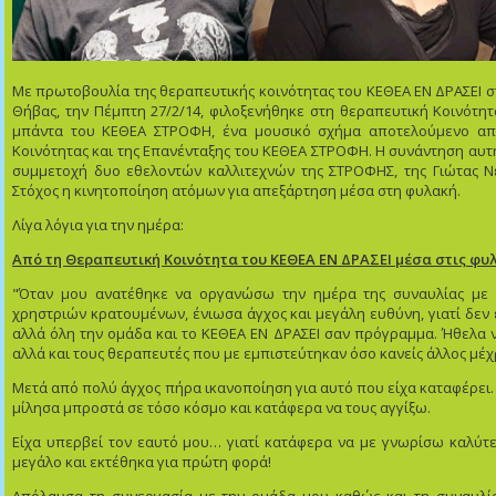
Με πρωτοβουλία της θεραπευτικής κοινότητας του ΚΕΘΕΑ ΕΝ ΔΡΑΣΕΙ σ
Θήβας, την Πέμπτη 27/2/14, φιλοξενήθηκε στη θεραπευτική Κοινότητ
μπάντα του ΚΕΘΕΑ ΣΤΡΟΦΗ, ένα μουσικό σχήμα αποτελούμενο απ
Κοινότητας και της Επανένταξης του ΚΕΘΕΑ ΣΤΡΟΦΗ. Η συνάντηση αυτή
συμμετοχή δυο εθελοντών καλλιτεχνών της ΣΤΡΟΦΗΣ, της Γιώτας Ν
Στόχος η κινητοποίηση ατόμων για απεξάρτηση μέσα στη φυλακή.
Λίγα λόγια για την ημέρα:
Από τη Θεραπευτική Κοινότητα του ΚΕΘΕΑ ΕΝ ΔΡΑΣΕΙ μέσα στις φ
"Όταν μου ανατέθηκε να οργανώσω την ημέρα της συναυλίας με 
χρηστριών κρατουμένων, ένιωσα άγχος και μεγάλη ευθύνη, γιατί δε
αλλά όλη την ομάδα και το ΚΕΘΕΑ ΕΝ ΔΡΑΣΕΙ σαν πρόγραμμα. Ήθελα 
αλλά και τους θεραπευτές που με εμπιστεύτηκαν όσο κανείς άλλος μέχ
Μετά από πολύ άγχος πήρα ικανοποίηση για αυτό που είχα καταφέρει
μίλησα μπροστά σε τόσο κόσμο και κατάφερα να τους αγγίξω.
Είχα υπερβεί τον εαυτό μου… γιατί κατάφερα να με γνωρίσω καλύτε
μεγάλο και εκτέθηκα για πρώτη φορά!