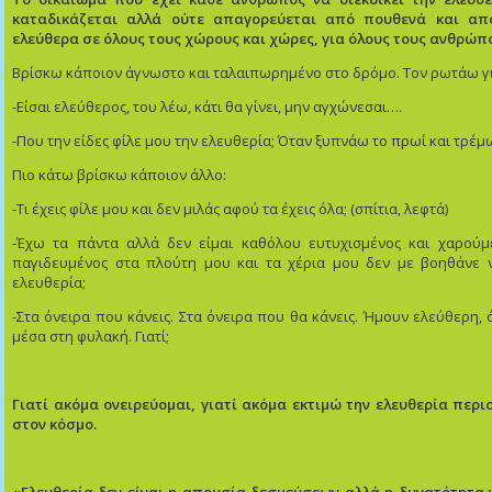
καταδικάζεται αλλά ούτε απαγορεύεται από πουθενά και από
ελεύθερα σε όλους τους χώρους και χώρες, για όλους τους ανθρώπ
Βρίσκω κάποιον άγνωστο και ταλαιπωρημένο στο δρόμο. Τον ρωτάω για
-Είσαι ελεύθερος, του λέω, κάτι θα γίνει, μην αγχώνεσαι….
-Που την είδες φίλε μου την ελευθερία; Όταν ξυπνάω το πρωί και τρέμ
Πιο κάτω βρίσκω κάποιον άλλο:
-Τι έχεις φίλε μου και δεν μιλάς αφού τα έχεις όλα; (σπίτια, λεφτά)
-Έχω τα πάντα αλλά δεν είμαι καθόλου ευτυχισμένος και χαρούμε
παγιδευμένος στα πλούτη μου και τα χέρια μου δεν με βοηθάνε
ελευθερία;
-Στα όνειρα που κάνεις. Στα όνειρα που θα κάνεις. Ήμουν ελεύθερη,
μέσα στη φυλακή. Γιατί;
Γιατί ακόμα ονειρεύομαι, γιατί ακόμα εκτιμώ την ελευθερία περ
στον κόσμο.