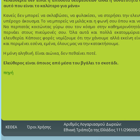
«Ελευθερία δεν είναι η απουσία δεσμεύσεων αλλά η δυνατότητα
αυτό που είναι το καλύτερο για μένα»
Κανείς δεν μπορεί να σκλαβώσει, να φυλακίσει, να στερήσει την ελευ
υπέροχο άκουσμα. Το να μπορείς να μιλάς και η φωνή σου όπου και να
Να περπατάς κοιτώντας γύρω σου τον κόσμο στην καθημερινότητά 
περνάει στους πνεύμονές σου. Όλα αυτά και πολλά εκατομμύρια
ελευθερία. Κάποιες φορές νομίζουμε ότι την χάνουμε αλλά εκείνη είν
και περιμένει εσένα, εμένα, όλους μας να την κατακτήσουμε.
Η μόνη αληθινή. Είναι αιώνια, δεν πεθαίνει ποτέ.
Ελεύθερος είναι όποιος από μέσα του βγάλει το σκοτάδι.
πηγή
Αριθμός Λογαριασμού Δωρεών:
ΚΕΘΕΑ
Όροι Χρήσης
Εθνική Τράπεζα της Ελλάδος 111/296006-