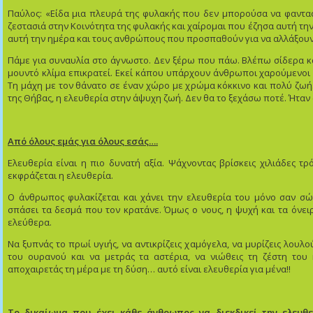
Παύλος: «Είδα μια πλευρά της φυλακής που δεν μπορούσα να φαντα
ζεστασιά στην Κοινότητα της φυλακής και χαίρομαι που έζησα αυτή τη
αυτή την ημέρα και τους ανθρώπους που προσπαθούν για να αλλάξουν
Πάμε για συναυλία στο άγνωστο. Δεν ξέρω που πάω. Βλέπω σίδερα κα
μουντό κλίμα επικρατεί. Εκεί κάπου υπάρχουν άνθρωποι χαρούμενοι 
Τη μάχη με τον θάνατο σε έναν χώρο με χρώμα κόκκινο και πολύ ζωή.
της Θήβας, η ελευθερία στην άψυχη ζωή. Δεν θα το ξεχάσω ποτέ. Ήταν 
Από όλους εμάς για όλους εσάς….
Ελευθερία είναι η πιο δυνατή αξία. Ψάχνοντας βρίσκεις χιλιάδες τ
εκφράζεται η ελευθερία.
Ο άνθρωπος φυλακίζεται και χάνει την ελευθερία του μόνο σαν σώ
σπάσει τα δεσμά που τον κρατάνε. Όμως ο νους, η ψυχή και τα όνειρα
ελεύθερα.
Να ξυπνάς το πρωί υγιής, να αντικρίζεις χαμόγελα, να μυρίζεις λουλ
του ουρανού και να μετράς τα αστέρια, να νιώθεις τη ζέστη του 
αποχαιρετάς τη μέρα με τη δύση… αυτό είναι ελευθερία για μένα!!
Το δικαίωμα που έχει κάθε άνθρωπος να διεκδικεί την ελευθε