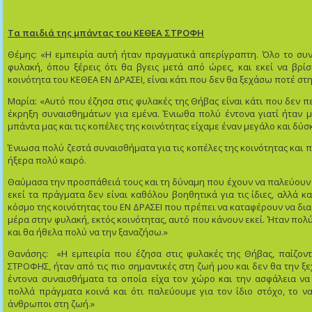
Τα παιδιά της μπάντας του ΚΕΘΕΑ ΣΤΡΟΦΗ
Θέμης: «Η εμπειρία αυτή ήταν πραγματικά απερίγραπτη. Όλο το συν
φυλακή, όπου ξέρεις ότι θα βγεις μετά από ώρες, και εκεί να βρίσ
κοινότητα του ΚΕΘΕΑ ΕΝ ΔΡΑΣΕΙ, είναι κάτι που δεν θα ξεχάσω ποτέ στ
Μαρία: «Αυτό που έζησα στις φυλακές της Θήβας είναι κάτι που δεν π
έκρηξη συναισθημάτων για εμένα. Ένιωθα πολύ έντονα γιατί ήταν μ
μπάντα μας και τις κοπέλες της κοινότητας είχαμε έναν μεγάλο και δύσ
Ένιωσα πολύ ζεστά συναισθήματα για τις κοπέλες της κοινότητας και π
ήξερα πολύ καιρό.
Θαύμασα την προσπάθειά τους και τη δύναμη που έχουν να παλεύουν 
εκεί τα πράγματα δεν είναι καθόλου βοηθητικά για τις ίδιες, αλλά κ
κόσμο της κοινότητας του ΕΝ ΔΡΑΣΕΙ που πρέπει να καταφέρουν να δ
μέρα στην φυλακή, εκτός κοινότητας, αυτό που κάνουν εκεί. Ήταν πολ
και θα ήθελα πολύ να την ξαναζήσω.»
Θανάσης: «Η εμπειρία που έζησα στις φυλακές της Θήβας, παίζοντ
ΣΤΡΟΦΗΣ, ήταν από τις πιο σημαντικές στη ζωή μου και δεν θα την ξ
έντονα συναισθήματα τα οποία είχα τον χώρο και την ασφάλεια να
πολλά πράγματα κοινά και ότι παλεύουμε για τον ίδιο στόχο, το να
άνθρωποι στη ζωή.»