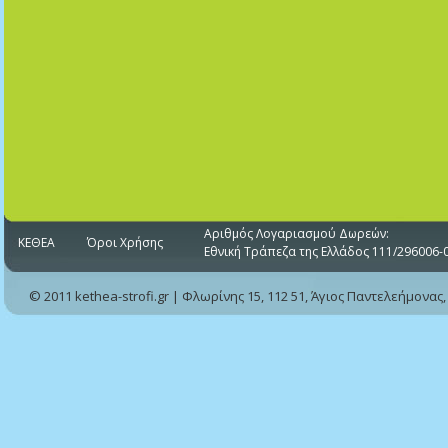
Αριθμός Λογαριασμού Δωρεών:
ΚΕΘΕΑ
Όροι Χρήσης
Εθνική Τράπεζα της Ελλάδος 111/296006-
© 2011 kethea-strofi.gr | Φλωρίνης 15, 112 51, Άγιος Παντελεήμονας,