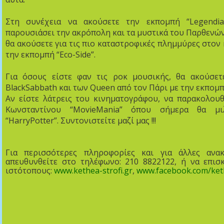
Στη συνέχεια να ακούσετε την εκπομπή
“Legendia
παρουσιάσει την ακρόπολη και τα μυστικά του Παρθενών
θα ακούσετε για τις πιο καταστροφικές πλημμύρες στον
την εκπομπή
“Eco
-
Side”.
Για όσους είστε φαν τις ροκ μουσικής, θα ακούσετ
Black
Sabbath
και των
Queen
από τον Πάρι με την εκπομ
Αν είστε λάτρεις του κινηματογράφου, να παρακολου
Κωνσταντίνου
“Movie
Mania”
όπου σήμερα θα μιλή
“Harry
Potter”
. Συντονιστείτε μαζί μας !!!
Για περισσότερες πληροφορίες και για άλλες ανακ
απευθυνθείτε στο τηλέφωνο: 210 8822122, ή να επισ
ιστότοπους:
www
.
kethea
-
strofi
.
gr
,
www
.
facebook
.
com
/
ket