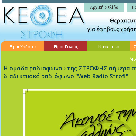
Αρχική Σελίδα
Πο
Είμαι Χρήστης
Είμαι Γονιός
Ναρκωτικά
Σ
Αρχ
H oμάδα ραδιοφώνου της ΣΤΡΟΦΗΣ σήμερα σ
διαδικτυακό ραδιόφωνο "Web Radio Strofi"