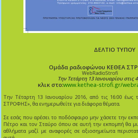
ΔΕΛΤΙΟ ΤΥΠΟΥ
Ομάδα ραδιοφώνου ΚΕΘΕΑ ΣΤ
W
eb
Radio
Strofi
Την Τετάρτη 13 Ιανουαρίου στις 
κλικ στο:
www
.
kethea
-
strofi
.
gr
/
webr
T
ην Τέταρτη 13 Ιανουαρίου
2016
, από τις 16:00 έως 
ΣΤΡΟΦΗΣ», θα ενημερωθείτε για διάφορα θέματα.
Σε εσάς που αρέσει το ποδόσφαιρο μην χάσετε την εκ
Πέτρο και τον Σταύρο όπου σε αυτή την εκπομπή θα μι
αθλήματα μαζί με αναφορές σε αξιοσημείωτα περιστατ
αυτά.