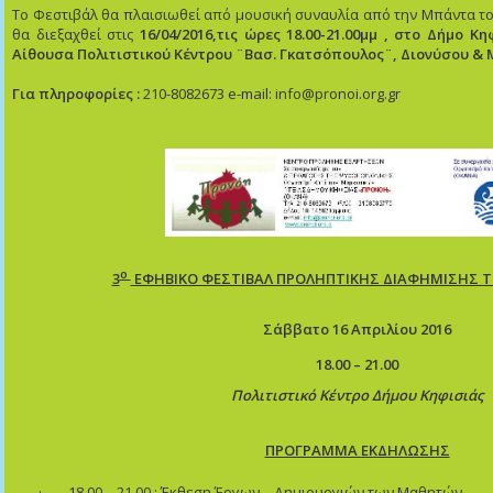
Το Φεστιβάλ θα πλαισιωθεί από μουσική συναυλία από την Μπάντα τ
θα διεξαχθεί στις
16/04/2016,τις ώρες 18.00-21.00μμ , στο Δήμο Κ
Αίθουσα Πολιτιστικού Κέντρου ¨Βασ. Γκατσόπουλος¨, Διονύσου & Μ
Για πληροφορίες :
210-8082673 e-mail: info@pronoi.org.gr
ο
3
ΕΦΗΒΙΚΟ ΦΕΣΤΙΒΑΛ ΠΡΟΛΗΠΤΙΚΗΣ ΔΙΑΦΗΜΙΣΗΣ 
Σάββατο 16 Απριλίου 2016
18.00 – 21.00
Πολιτιστικό Κέντρο Δήμου Κηφισιάς
ΠΡΟΓΡΑΜΜΑ ΕΚΔΗΛΩΣΗΣ
·
18.00 – 21.00 : Έκθεση Έργων – Δημιουργιών των Μαθητών