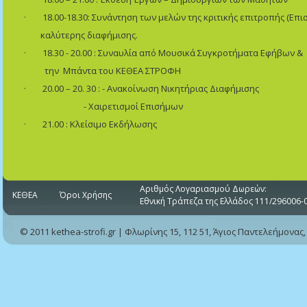
·
18.00-18.30: Συνάντηση των μελών της κριτικής επιτροπής (Επι
καλύτερης διαφήμισης.
·
18.30 - 20.00 : Συναυλία από Μουσικά Συγκροτήματα Εφήβων &
την Μπάντα του ΚΕΘΕΑ ΣΤΡΟΦΗ
·
20.00 – 20. 30 : - Ανακοίνωση Νικητήριας Διαφήμισης
- Χαιρετισμοί Επισήμων
·
21.00 : Κλείσιμο Εκδήλωσης
Αριθμός Λογαριασμού Δωρεών:
ΚΕΘΕΑ
Όροι Χρήσης
Εθνική Τράπεζα της Ελλάδος 111/296006-
© 2011 kethea-strofi.gr | Φλωρίνης 15, 112 51, Άγιος Παντελεήμονας,