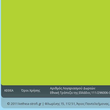
Αριθμός Λογαριασμού Δωρεών:
ΚΕΘΕΑ
Όροι Χρήσης
Εθνική Τράπεζα της Ελλάδος 111/296006-
© 2011 kethea-strofi.gr | Φλωρίνης 15, 112 51, Άγιος Παντελεήμονας,