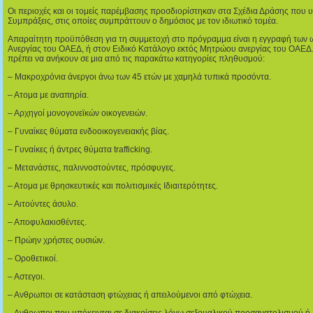
Οι περιοχές και οι τομείς παρέμβασης προσδιορίστηκαν στα Σχέδια Δράσης που 
Συμπράξεις, στις οποίες συμπράττουν ο δημόσιος με τον ιδιωτικό τομέα.
Απαραίτητη προϋπόθεση για τη συμμετοχή στο πρόγραμμα είναι η εγγραφή τω
Ανεργίας του ΟΑΕΔ, ή στον Ειδικό Κατάλογο εκτός Μητρώου ανεργίας του ΟΑΕΔ. 
πρέπει να ανήκουν σε μια από τις παρακάτω κατηγορίες πληθυσμού:
– Μακροχρόνια άνεργοι άνω των 45 ετών με χαμηλά τυπικά προσόντα.
– Ατομα με αναπηρία.
– Αρχηγοί μονογονεϊκών οικογενειών.
– Γυναίκες θύματα ενδοοικογενειακής βίας.
– Γυναίκες ή άντρες θύματα trafficking.
– Μετανάστες, παλιννοστούντες, πρόσφυγες.
– Ατομα με θρησκευτικές και πολιτισμικές Ιδιαιτερότητες.
– Αιτούντες άσυλο.
– Αποφυλακισθέντες.
– Πρώην χρήστες ουσιών.
– Οροθετικοί.
– Αστεγοι.
– Ανθρωποι σε κατάσταση φτώχειας ή απειλούμενοι από φτώχεια.