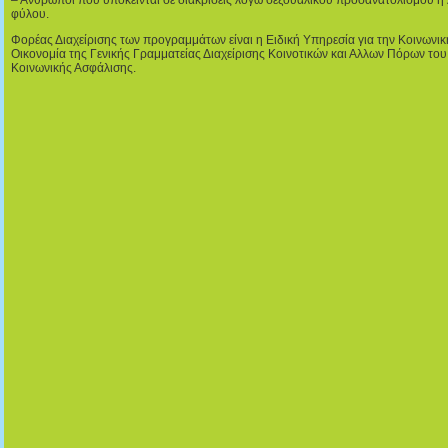
– Ανθρωποι που υπόκεινται σε διακρίσεις λόγω σεξουαλικού προσανατολισμού ή
φύλου.
Φορέας Διαχείρισης των προγραμμάτων είναι η Ειδική Υπηρεσία για την Κοινωνικ
Οικονομία της Γενικής Γραμματείας Διαχείρισης Κοινοτικών και Αλλων Πόρων το
Κοινωνικής Ασφάλισης.