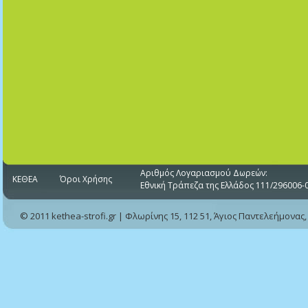
Αριθμός Λογαριασμού Δωρεών:
ΚΕΘΕΑ
Όροι Χρήσης
Εθνική Τράπεζα της Ελλάδος 111/296006-
© 2011 kethea-strofi.gr | Φλωρίνης 15, 112 51, Άγιος Παντελεήμονας,