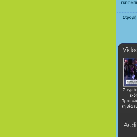
ΕΚΠΟΜΠΗ
Στροφή
Στιγμι
εκδ
Προπύλα
τη Βία 