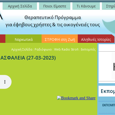
Αρχική Σελίδα
Ποιοι Είμαστε
Τι Κάνουμε
Στηρί
Ναρκωτικά
ΣΤΡΟΦΗ στη Ζωή
Αληθινές Ιστορίες
Αρχική Σελίδα
: Ραδιόφωνο : Web Radio Strofi : Εκπομπές
ΣΦΑΛΕΙΑ (27-03-2023)
Εκπο
ΕΚΠΟΜΠΗ