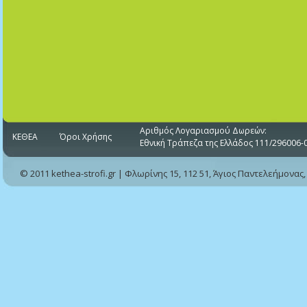
Αριθμός Λογαριασμού Δωρεών:
ΚΕΘΕΑ
Όροι Χρήσης
Εθνική Τράπεζα της Ελλάδος 111/296006-
© 2011 kethea-strofi.gr | Φλωρίνης 15, 112 51, Άγιος Παντελεήμονας,