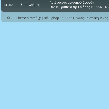
Αριθμός Λογαριασμού Δωρεών:
ΚΕΘΕΑ
Όροι Χρήσης
Εθνική Τράπεζα της Ελλάδος 111/296006-
© 2011 kethea-strofi.gr | Φλωρίνης 15, 112 51, Άγιος Παντελεήμονας,