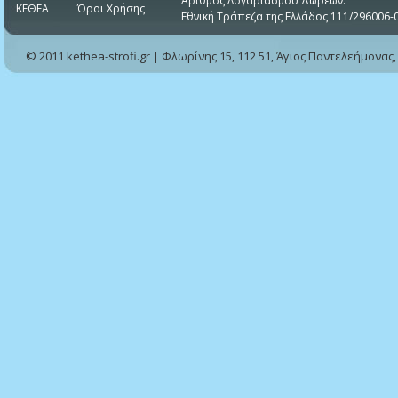
Αριθμός Λογαριασμού Δωρεών:
ΚΕΘΕΑ
Όροι Χρήσης
Εθνική Τράπεζα της Ελλάδος 111/296006-
© 2011 kethea-strofi.gr | Φλωρίνης 15, 112 51, Άγιος Παντελεήμονας,