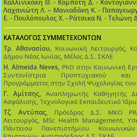
Καλλινικάκη Θ. - Κομπότη Δ. - Κοντογιάννη
Λαχανιώτη Λ. – Μανιαδάκη Κ. - Παπαγεωργ
Ε. - Πουλόπουλος Χ. - Ράτσικα Ν. - Τελώνη Δ
ΚΑΤΑΛΟΓΟΣ ΣΥΜΜΕΤΕΧΟΝΤΩΝ
Τρ. Αθανασίου,
Κοινωνική Λειτουργός, Κ
Δήμου Νέας Ιωνίας, Μέλος Δ.Σ. ΣΚΛΕ
H. Almeida Neves,
PhD στην Κοινωνική Εργ
Συντονίστρια Προπτυχιακού και
Προγράμματος στην Σχολή Ψυχολογίας του 
Γ. Αμίτσης,
Αναπληρωτής Καθηγητής Δι
Ασφάλισης, Τεχνολογικό Εκπαιδευτικό Ίδρυ
Τζ. Αντύπας,
Πρόεδρος Δ.Σ. ΜΚΟ PRAK
Λειτουργός, MSc Health Management, Υ
Πάντειου Πανεπιστήμιου Κοινωνικώ
Επιστημών, Αντιπρόεδρος Δ.Σ. ΣΚΛΕ