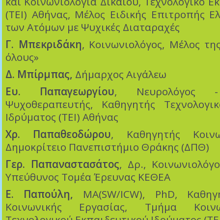
και Κοινωνιολογία Δικαίου, Τεχνολογικό Ε
(ΤΕΙ) Αθήνας, Μέλος Ειδικής Επιτροπής Ε
των Ατόμων με Ψυχικές Διαταραχές
Γ. Μπεκριδάκη
, Κοινωνιολόγος, Μέλος τη
όλους»
Δ. Μπίρμπας,
Δήμαρχος Αιγάλεω
Ευ. Παπαγεωργίου
, Νευρολόγος 
Ψυχοθεραπευτής, Καθηγητής Τεχνολογικ
Ιδρύματος (ΤΕΙ) Αθήνας
Χρ. Παπαθεοδώρου
, Καθηγητής Κοινω
Δημοκρίτειο Πανεπιστήμιο Θράκης (ΔΠΘ)
Γερ. Παπαναστασάτος
, Δρ., Κοινωνιολόγ
Υπεύθυνος Τομέα Έρευνας ΚΕΘΕΑ
Ε. Παπούλη,
MA(SW/ICW), PhD, Καθηγ
Κοινωνικής Εργασίας, Τμήμα Κοινω
Τεχνολογικού Εκπαιδευτικού Ιδρύματος (ΤΕ