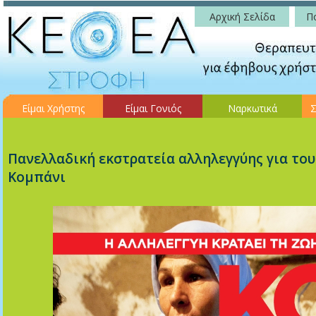
Αρχική Σελίδα
Πο
Είμαι Χρήστης
Είμαι Γονιός
Ναρκωτικά
Σ
Πανελλαδική εκστρατεία αλληλεγγύης για το
Κομπάνι