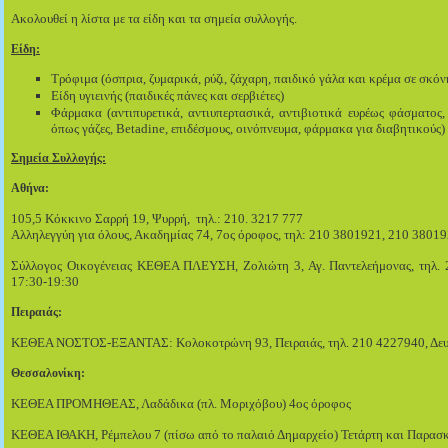
Ακολουθεί η λίστα με τα είδη και τα σημεία συλλογής.
Είδη:
Τρόφιμα (όσπρια, ζυμαρικά, ρύζι, ζάχαρη, παιδικό γάλα και κρέμα σε σκόν
Είδη υγιεινής (παιδικές πάνες και σερβιέτες)
Φάρμακα (αντιπυρετικά, αντιυπερτασικά, αντιβιοτικά ευρέως φάσματος
όπως γάζες, Betadine, επιδέσμους, οινόπνευμα, φάρμακα για διαβητικούς)
Σημεία Συλλογής:
Αθήνα:
105,5 Κόκκινο Σαρρή 19, Ψυρρή, τηλ.: 210. 3217 777
Αλληλεγγύη για όλους, Ακαδημίας 74, 7ος όροφος, τηλ: 210 3801921, 210 3801
Σύλλογος Οικογένειας ΚΕΘΕΑ ΠΛΕΥΣΗ, Ζολιώτη 3, Αγ. Παντελεήμονας, τηλ. 2
17:30-19:30
Πειραιάς:
ΚΕΘΕΑ ΝΟΣΤΟΣ-ΕΞΑΝΤΑΣ: Κολοκοτρώνη 93, Πειραιάς, τηλ. 210 4227940, Δευτ
Θεσσαλονίκη:
ΚΕΘΕΑ ΠΡΟΜΗΘΕΑΣ, Λαδάδικα (πλ. Μοριχόβου) 4ος όροφος
ΚΕΘΕΑ ΙΘΑΚΗ, Ρέμπελου 7 (πίσω από το παλαιό Δημαρχείο) Τετάρτη και Παρασκ