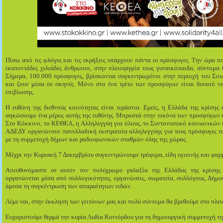
Πίσω από τις φλόγες και τις εκρήξεις υπάρχουν πάντα οι πρόσφυγες. Την ώρα π
εκατοντάδες χιλιάδες άνθρωποι, στην πλειοψηφία τους γυναικόπαιδα, σύντομα 
Σήμερα, 100.000 πρόσφυγες, βρίσκονται συγκεντρωμένοι στην περιοχή του Σου
και ζουν μέσα σε σκηνές. Μόνο στο ένα τρίτο των προσφύγων είναι δυνατό ν
επιβίωσης.
Η ευθύνη της διεθνούς κοινότητας είναι τεράστια. Εμείς, η Ελλάδα της κρίσης
σηκώσουμε ένα μέρος αυτής της ευθύνης. Μπροστά στην εικόνα των προσφύγων κ
Στο Κόκκινο, το ΚΕΘΕΑ, η Αλληλεγγύη για όλους, το Συντονιστικό κοινωνικών 
ΑΔΕΔΥ οργανώνουν πανελλαδική εκστρατεία αλληλεγγύης για τους πρόσφυγες τ
με τη συμμετοχή δήμων και ραδιοφωνικών σταθμών όλης της χώρας.
Μέχρι την Κυριακή 7 Δεκεμβρίου συγκεντρώνουμε τρόφιμα, είδη υγιεινής και φαρ
Απευθυνόμαστε σε αυτόν τον πολύχρωμο γαλαξία της Ελλάδας της κρίσης π
οργανώνεται μέσα από συλλογικότητες, οργανώσεις, σωματεία, συλλόγους, Δήμου
άμεσα τη συγκέντρωση των απαραίτητων ειδών.
Λέμε ναι, στην έκκληση των γειτόνων μας και πολύ σύντομα θα βρεθούμε στο πλευ
Ευχαριστούμε θερμά την κυρία Λυδία Κονιόρδου για τη δημιουργική συμμετοχή τη