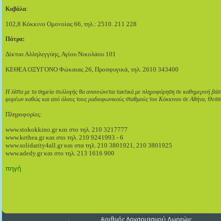
:
Καβάλα
102,8 Κόκκινο Ομονοίας 66, τηλ.: 2510. 211 228
Πάτρα:
Δίκτυο Αλληλεγγύης, Αγίου Νικολάου 101
ΚΕΘΕΑ ΟΞΥΓΟΝΟ Φώκαιας 26, Προσφυγικά, τηλ. 2610 343400
Η λίστα με τα σημεία συλλογής θα ανανεώνεται τακτικά με πληροφόρηση σε καθημερινή βάσ
φορέων καθώς και από όλους τους ραδιοφωνικούς σταθμούς του Κόκκινου σε Αθήνα, Θεσσ
Πληροφορίες:
www.stokokkino.gr και στο τηλ. 210 3217777
www.kethea.gr και στο τηλ. 210 9241993 - 6
www.solidarity4all.gr και στα τηλ. 210 3801921, 210 3801925
www.adedy.gr και στο τηλ. 213 1616 900
πηγή
Αριθμός Λογαριασμού Δωρεών: