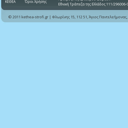
ΚΕΘΕΑ
Όροι Χρήσης
Εθνική Τράπεζα της Ελλάδος 111/296006-
© 2011 kethea-strofi.gr | Φλωρίνης 15, 112 51, Άγιος Παντελεήμονας,