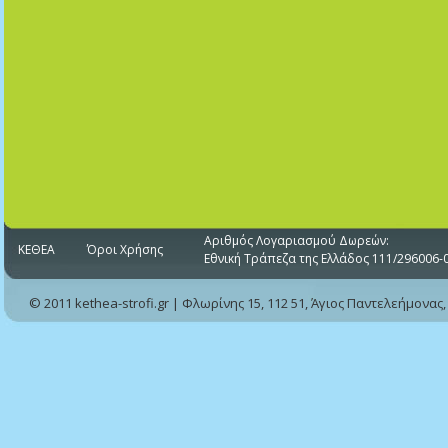
Αριθμός Λογαριασμού Δωρεών:
ΚΕΘΕΑ
Όροι Χρήσης
Εθνική Τράπεζα της Ελλάδος 111/296006-
© 2011 kethea-strofi.gr | Φλωρίνης 15, 112 51, Άγιος Παντελεήμονας,