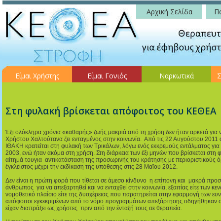
Αρχική Σελίδα
Πο
Είμαι Χρήστης
Είμαι Γονιός
Ναρκωτικά
Σ
Στη φυλακή βρίσκεται απόφοιτος του ΚΕΘΕΑ
Έξι ολόκληρα χρόνια «καθαρής» ζωής μακριά από τη χρήση δεν ήταν αρκετά για 
Χρήστου Χαλτούτανα ζει ενταγμένος στην κοινωνία. Από τις 22 Αυγούστου 201
ΙΘΑΚΗ κρατείται στη φυλακή των Τρικάλων, λόγω ενός εκκρεμούς εντάλματος για 
2003, ενώ ήταν ακόμα στη χρήση. Στη διάρκεια των έξι μηνών που βρίσκεται στη
αίτημά τουγια αντικατάσταση της προσωρινής του κράτησης με περιοριστικούς ό
έγκλειστος μέχρι την εκδίκαση της υπόθεσης στις 28 Μαΐου 2012.
Δεν είναι η πρώτη φορά που τίθεται σε άμεσο κίνδυνο η επίπονη και μακρά προσπ
άνθρωπος για να απεξαρτηθεί και να ενταχθεί στην κοινωνία, εξαιτίας είτε των κ
νομοθετικό πλαίσιο είτε της δυσχέρειας που παρατηρείται στην εφαρμογή των ευ
απόφοιτοι εγκεκριμένων από το νόμο προγραμμάτων απεξάρτησης οδηγήθηκαν σ
είχαν διαπράξει ως χρήστες πριν από την ένταξή τους σε θεραπεία.