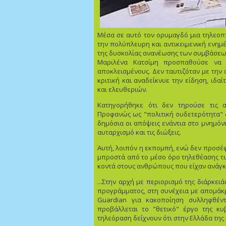
Μέσα σε αυτό τον ορυμαγδό μια τηλεοπτ
την πολύπλευρη και αντικειμενική ενημ
της δυσκολίας ανανέωσης των συμβάσεων
Μαριλένα Κατσίμη προσπαθούσε να 
αποκλεισμένους. Δεν ταυτιζόταν με την
κριτική και αναδείκνυε την είδηση, ιδ
και ελευθεριών.
Κατηγορήθηκε ότι δεν τηρούσε τις α
Προφανώς ως "πολιτική ουδετερότητα" 
δημόσια οι απόψεις ενάντια στο μνημόνιο,
αυταρχισμό και τις διώξεις.
Αυτή, λοιπόν η εκπομπή, ενώ δεν προσέφ
μπροστά από το μέσο όρο τηλεθέασης τ
κοντά στους ανθρώπους που είχαν ανάγκη 
...Στην αρχή με περιορισμό της διάρκε
προγράμματος, στη συνέχεια με απομάκρ
Guardian για κακοποίηση συλληφθέ
προβάλλεται το "θετικό" έργο της κ
τηλεόραση δείχνουν ότι στην Ελλάδα της 