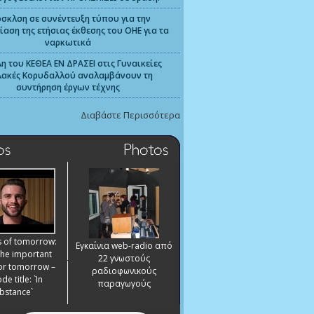
σκλση σε συνέντευξη τύπου για την
αση της ετήσιας έκθεσης του ΟΗΕ για τα
ναρκωτικά
η του ΚΕΘΕΑ ΕΝ ΔΡΑΣΕΙ στις Γυναικείες
ακές Κορυδαλλού αναλαμβάνουν τη
συντήρηση έργων τέχνης
Διαβάστε Περισσότερα
s of tomorrow:
Εγκαίνια web-radio από
the important
22 γνωστούς
for tomorrow –
ραδιοφωνικούς
de title: `In
παραγωγούς
bstance`