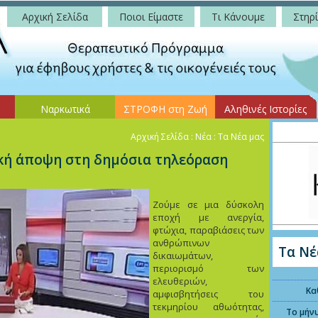
Αρχική Σελίδα
Ποιοι Είμαστε
Τι Κάνουμε
Στηρί
Ναρκωτικά
ΣΤΡΟΦΗ στη Ζωή
Αληθινές Ιστορίες
Αρχική Σελίδα
: Νέα : Τα Νέα μας
ική άποψη στη δημόσια τηλεόραση
Ζούμε σε μια δύσκολη
εποχή με ανεργία,
φτώχια, παραβιάσεις των
ανθρώπινων
Τα Νέ
δικαιωμάτων,
περιορισμό των
ελευθεριών,
Κα
αμφισβητήσεις του
τεκμηρίου αθωότητας,
Το μήν