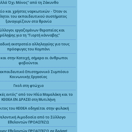
αλλά Όχι Μόνος" από τη Ζάκυνθο
ίο και χρήστες ναρκωτικών - Όταν οι
λητοι του εκπαιδευτικού συστήματος
ξαναγυρίζουν στα θρανία
ύλλογοι εργαζομένων θεραπείας και
ρόληψης για τη "Γιορτή κάνναβης"
αδική εκστρατεία αλληλεγγύης για τους
πρόσφυγες του Κομπάνι
και στην Κατοχή, σήμερα οι άνθρωποι
φοβούνται
τεκπαιδευτικό Επιστημονικό Συμπόσιο
Κοινωνικής Εργασίας
Γκολ στη φτώχια
κές εντός" από τον Ηλία Μαμαλάκη και το
ΚΕΘΕΑ ΕΝ ΔΡΑΣΕΙ στη Μυτιλήνη
τος του ΚΕΘΕΑ οδηγείται στην φυλακή
θελοντική Αιμοδοσία από το Σύλλογο
Εθελοντών ΠΡΟΑΣΠΙΖΩ
γος Εθελοντών ΠΡΟΑΣΠΙΖΩ σε δράση!