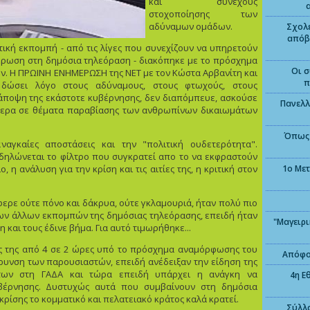
και συνεχούς
στοχοποίησης των
αδύναμων ομάδων.
Σχολε
απόβ
ική εκπομπή - από τις λίγες που συνεχίζουν να υπηρετούν
έρωση στη δημόσια τηλεόραση - διακόπηκε με το πρόσχημα
Οι σ
. Η ΠΡΩΙΝΗ ΕΝΗΜΕΡΩΣΗ της ΝΕΤ με τον Κώστα Αρβανίτη και
π
δώσει λόγο στους αδύναμους, στους φτωχούς, στους
 άποψη της εκάστοτε κυβέρνησης, δεν διαπόμπευε, ασκούσε
Πανελλ
αίτερα σε θέματα παραβίασης των ανθρωπίνων δικαιωμάτων
Όπως 
ναγκαίες αποστάσεις και την "πολιτική ουδετερότητα".
δηλώνεται το φίλτρο που συγκρατεί απο το να εκφραστούν
 η ανάλυση για την κρίση και τις αιτίες της, η κριτική στον
1ο Με
ερε ούτε πόνο και δάκρυα, ούτε γκλαμουριά, ήταν πολύ πιο
ων άλλων εκπομπών της δημόσιας τηλεόρασης, επειδή ήταν
"Μαγειρι
και τους έδινε βήμα. Για αυτό τιμωρήθηκε...
ιάς της από 4 σε 2 ώρες υπό το πρόσχημα αναμόρφωσης του
Απόφοι
υνση των παρουσιαστών, επειδή ανέδειξαν την είδηση της
ντων στη ΓΑΔΑ και τώρα επειδή υπάρχει η ανάγκη να
4η Ε
υβέρνησης. Δυστυχώς αυτά που συμβαίνουν στη δημόσια
κρίσης το κομματικό και πελατειακό κράτος καλά κρατεί.
Σύλλο