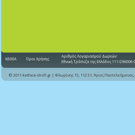
Αριθμός Λογαριασμού Δωρεών:
ΚΕΘΕΑ
Όροι Χρήσης
Εθνική Τράπεζα της Ελλάδος 111/296006-
© 2011 kethea-strofi.gr | Φλωρίνης 15, 112 51, Άγιος Παντελεήμονας,