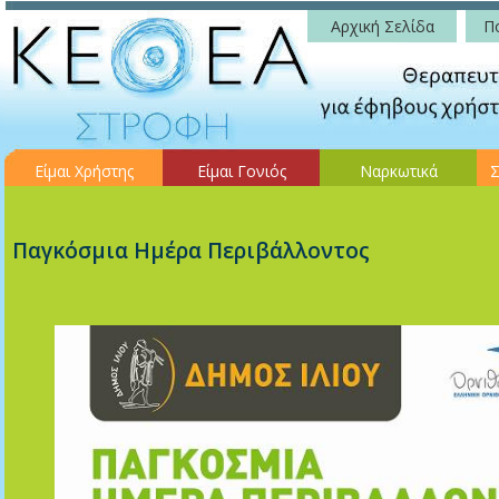
Αρχική Σελίδα
Πο
Είμαι Χρήστης
Είμαι Γονιός
Ναρκωτικά
Σ
Παγκόσμια Ημέρα Περιβάλλοντος