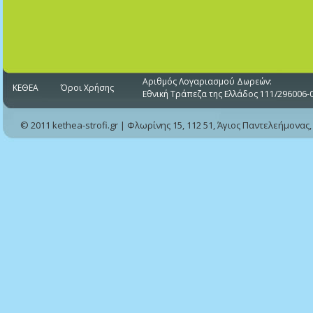
Αριθμός Λογαριασμού Δωρεών:
ΚΕΘΕΑ
Όροι Χρήσης
Εθνική Τράπεζα της Ελλάδος 111/296006-
© 2011 kethea-strofi.gr | Φλωρίνης 15, 112 51, Άγιος Παντελεήμονας,