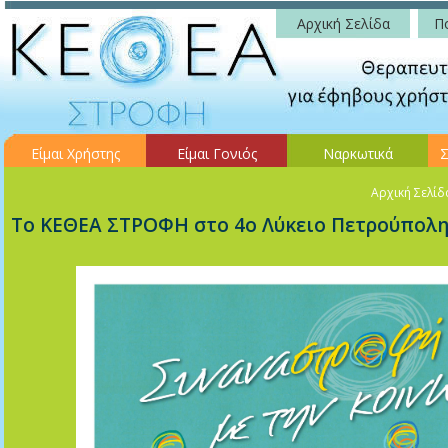
Αρχική Σελίδα
Πο
Είμαι Χρήστης
Είμαι Γονιός
Ναρκωτικά
Σ
Αρχική Σελίδ
Το ΚΕΘΕΑ ΣΤΡΟΦΗ στο 4ο Λύκειο Πετρούπολ