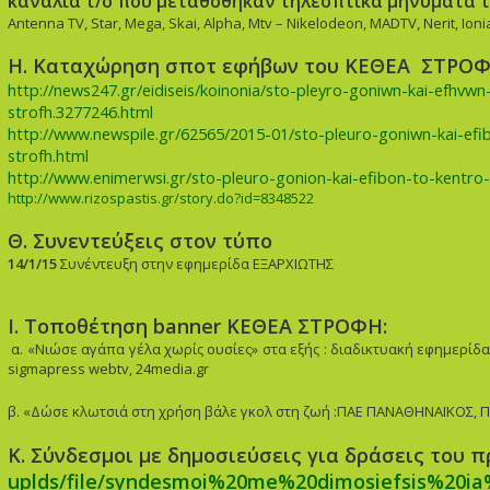
κανάλια τ/ο που μεταθόθηκαν τηλεοπτικά μηνύματα
Antenna TV, Star, Mega, Skai, Alpha, Mtv – Nikelodeon, MADTV, Nerit, Io
Η. Καταχώρηση σποτ εφήβων του ΚΕΘΕΑ ΣΤΡΟΦΗ
http://news247.gr/eidiseis/koinonia/sto-pleyro-goniwn-kai-efh
strofh.3277246.html
http://www.newspile.gr/62565/2015-01/sto-pleuro-goniwn-kai-e
strofh.html
http://www.enimerwsi.gr/sto-pleuro-gonion-kai-efibon-to-kentr
http://www.rizospastis.gr/story.do?id=8348522
Θ. Συνεντεύξεις στον τύπο
14/1/15
Συνέντευξη στην εφημερίδα ΕΞΑΡΧΙΩΤΗΣ
Ι. Τοποθέτηση banner ΚΕΘΕΑ ΣΤΡΟΦΗ:
α. «Νιώσε αγάπα γέλα χωρίς ουσίες» στα εξής : διαδικτυακή εφημερίδ
sigmapress webtv, 24media.gr
β. «Δώσε κλωτσιά στη χρήση βάλε γκολ στη ζωή :ΠΑΕ ΠΑΝΑΘΗΝΑΪΚΟΣ,
Π
Κ. Σύνδεσμοι με δημοσιεύσεις για δράσεις του 
uplds/file/syndesmoi%20me%20dimosiefsis%20ia%