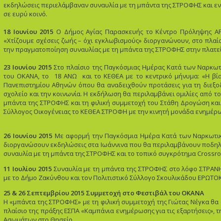
εκδηλώσεις περιελάμβαναν συναυλία με τη μπάντα της ΣΤΡΟΦΗΣ και εν
σε ευρύ κοινό.
18 Ιουνίου 2015
Ο Δήμος Αγίας Παρασκευής το Κέντρο Πρόληψης ΑΡ
«Χτίζουμε σχέσεις ζωής – όχι εγκλωβισμούς» διοργανώνουν, στο πλα
την πραγματοποίηση συναυλίας με τη μπάντα της ΣΤΡΟΦΗΣ στην πλατεία
23 Ιουνίου 2015
Στο πλαίσιο της Παγκόσμιας Ημέρας Κατά των Ναρκωτ
του ΟΚΑΝΑ, το 18 ΑΝΩ και το ΚΕΘΕΑ με το κεντρικό μήνυμα: «Η βί
Πανεπιστημίου Αθηνών όπου θα αναδειχθούν προτάσεις για τη διεξοδι
σχολείο και την κοινωνία. Η εκδήλωση θα περιλαμβάνει ομιλίες από τ
μπάντα της ΣΤΡΟΦΗΣ και τη φιλική συμμετοχή του Στάθη Δρογώση και 
Σύλλογος Οικογένειας το ΚΕΘΕΑ ΣΤΡΟΦΗ με την κινητή μονάδα ενημέρωσ
26 Ιουνίου 2015
Με αφορμή την Παγκόσμια Ημέρα Κατά των Ναρκωτικ
διοργανώσουν εκδηλώσεις στα Ιωάννινα που θα περιλαμβάνουν ποδηλατ
συναυλία με τη μπάντα της ΣΤΡΟΦΗΣ και το τοπικό συγκρότημα Crossro
11 Ιουλίου 2015
Συναυλία με τη μπάντα της ΣΤΡΟΦΗΣ στο λόφο ΣΤΡΑΝ
με το Δήμο Ζακύνθου και τον Πολιτιστικό Σύλλογο Σκουλικάδου ΕΡΩΤΟ
25 & 26 Σεπτεμβρίου 2015
Συμμετοχή στο Φεστιβάλ του ΟΚΑΝΑ
Η «μπάντα της ΣΤΡΟΦΗΣ» με τη φιλική συμμετοχή της Γιώτας Νέγκα θα
πλαίσιο της πράξης ΕΣΠΑ «Καμπάνια ενημέρωσης για τις εξαρτήσεις», 
Ασωμάτων στο Θησείο.