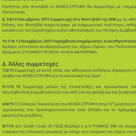
Επιπλέον, στο Φεστιβάλ το ΚΕΘΕΑ ΣΤΡΟΦΗ θα συμμετέχει με ενημερω
Οικογένειας.
8, 9 &10 Οκτωβρίου 2015 Συμμετοχή στο Φεστιβάλ της ΚΝΕ
με τη «Μπ
Επίσης, στο Φεστιβάλ συμμετείχαμε με ενημερωτικό περίπτερο, εκθέμ
κατασκευές του Εργαστηρίου Ειδών Μοντελισμού του Κέντρου Συμβουλ
10,11& 12 Νοεμβρίου 2015
Παρέμβαση ενημέρωσης/ ευαισθητοποίησ
δράσεις αποτελούν συνδιοργάνωση του Δήμου Σίφνου, του Πολιτιστικ
Ιδρύματος ΣΤΥΛΙΑΝΟΥ ΠΡΟΚΟΥ «Η ΑΓΙΑ ΑΙΚΑΤΕΡΙΝΗ».
Δ. Άλλες συμμετοχές
7/2/15
Συμμετοχή σε κοπή πίτας του αθλητικού συλλόγου Ατρόμητος Χ
ομάδα του ΚΕΘΕΑ ΣΤΡΟΦΗ για το κοινωνικό της έργο.
9-11/5 15
Συμμετοχή μελών της Επανένταξης και προσωπικού το
πρωτοβουλίας Ευρωβουλευτών του ΚΚΕ για την φιλοξενία και ξενάγη
η
6/6/15
Ο Σύλλογος Οικογένειας του ΚΕΘΕΑ ΣΤΡΟΦΗ στην 13
γιορτή για
οργανώσεις που δραστηριοποιούνται στην Ελλάδα και το πρόγραμμ
μικρούς και μεγάλους.
8/7/15
στο South Coast (Α’ Πλάζ Βούλας) ο ρ/σ ΡΥΘΜΟΣ 949 σε συνερ
ονόματα της ελληνικής μουσικής με στόχο την ενίσχυση του έργου του