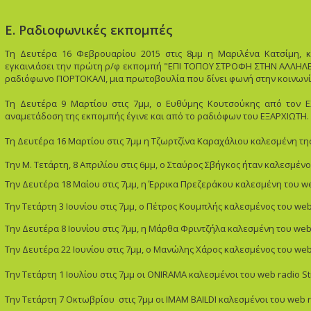
Ε. Ραδιοφωνικές εκπομπές
Τη Δευτέρα 16 Φεβρουαρίου 2015 στις 8μμ η Μαριλένα Κατσίμη, 
εγκαινιάσει την πρώτη ρ/φ εκπομπή "ΕΠΙ ΤΟΠΟΥ ΣΤΡΟΦΗ ΣΤΗΝ ΑΛΛΗΛΕΓ
ραδιόφωνο ΠΟΡΤΟΚΑΛΙ, μια πρωτοβουλία που δίνει φωνή στην κοινωνία 
Τη Δευτέρα 9 Μαρτίου στις 7μμ, ο Ευθύμης Κουτσούκης από τον Ε
αναμετάδοση της εκπομπής έγινε και από το ραδιόφων του ΕΞΑΡΧΙΩΤΗ.
Τη Δευτέρα 16 Μαρτίου στις 7μμ η Τζωρτζίνα Καραχάλιου καλεσμένη τη
Την Μ. Τετάρτη, 8 Απριλίου στις 6μμ, ο Σταύρος Σβήγκος ήταν καλεσμένος
Την Δευτέρα 18 Μαίου στις 7μμ, η Έρρικα Πρεζεράκου καλεσμένη του web
Την Τετάρτη 3 Ιουνίου στις 7μμ, ο Πέτρος Κουμπλής καλεσμένος του web 
Την Δευτέρα 8 Ιουνίου στις 7μμ, η Μάρθα Φριντζήλα καλεσμένη του web r
Την Δευτέρα 22 Ιουνίου στις 7μμ, ο Μανώλης Χάρος καλεσμένος του web r
Την Τετάρτη 1 Ιουλίου στις 7μμ οι ONIRAMA καλεσμένοι του web radio Str
Την Τετάρτη 7 Οκτωβρίου στις 7μμ οι IMAM BAILDI καλεσμένοι του web ra