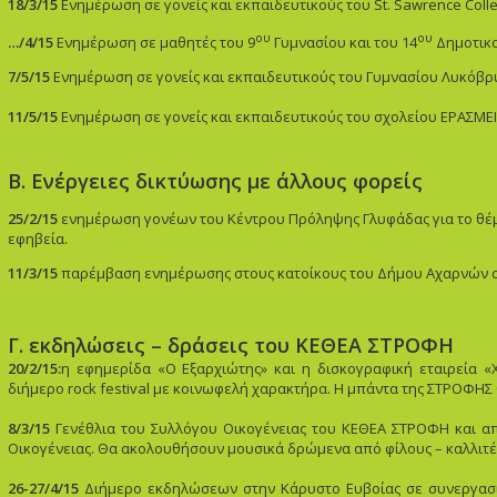
18/3/15
Ενημέρωση σε γονείς και εκπαιδευτικούς του St. Sawrence Coll
ου
ου
…/4/15
Ενημέρωση σε μαθητές του 9
Γυμνασίου και του 14
Δημοτικο
7/5/15
Ενημέρωση σε γονείς και εκπαιδευτικούς του Γυμνασίου Λυκόβρ
11/5/15
Ενημέρωση σε γονείς και εκπαιδευτικούς του σχολείου ΕΡΑΣΜ
Β. Ενέργειες δικτύωσης με άλλους φορείς
25/2/15
ενημέρωση γονέων του Κέντρου Πρόληψης Γλυφάδας για το θέμα
εφηβεία.
11/3/15
παρέμβαση ενημέρωσης στους κατοίκους του Δήμου Αχαρνών σ
Γ. εκδηλώσεις – δράσεις του ΚΕΘΕΑ ΣΤΡΟΦΗ
20/2/15:
η εφημερίδα «Ο Εξαρχιώτης» και η δισκογραφική εταιρεία «
διήμερο rock festival με κοινωφελή χαρακτήρα. Η μπάντα της ΣΤΡΟΦΗΣ 
8/3/15
Γενέθλια του Συλλόγου Οικογένειας του ΚΕΘΕΑ ΣΤΡΟΦΗ και α
Οικογένειας. Θα ακολουθήσουν μουσικά δρώμενα από φίλους – καλλιτέ
26-27/4/15
Διήμερο εκδηλώσεων στην Κάρυστο Ευβοίας σε συνεργασί