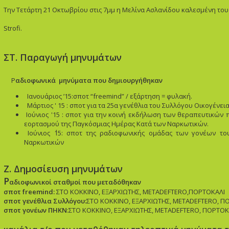
Την Τετάρτη 21 Οκτωβρίου στις 7μμ η Μελίνα Ασλανίδου καλεσμένη του
Strofi.
ΣΤ. Παραγωγή μηνυμάτων
Ρ
αδιοφωνικά μηνύματα που δημιουργήθηκαν
Ιανουάριος ’15:σποτ “freemind” / εξάρτηση = φυλακή.
Μάρτιος ' 15 : σποτ για τα 25α γενέθλια του Συλλόγου Οικογένε
Ιούνιος '15 : σποτ για την κοινή εκδήλωση των θεραπευτικ
εορτασμού της Παγκόσμιας Ημέρας Κατά των Ναρκωτικών.
Ιούνιος ΄15
:
σποτ της ραδιοφωνικής ομάδας των γονέων του
Ναρκωτικών
Ζ. Δημοσίευση μηνυμάτων
Ρ
αδιοφωνικοί σταθμοί που μεταδόθηκαν
σποτ freemind:
ΣΤΟ ΚΟΚΚΙΝΟ, ΕΞΑΡΧΙΩΤΗΣ,
METADEFTERO,ΠΟΡΤΟΚΑΛΙ
σποτ γενέθλια Συλλόγου
:
ΣΤΟ ΚΟΚΚΙΝΟ, ΕΞΑΡΧΙΩΤΗΣ, METADEFTERO, Π
σποτ γονέων ΠΗΚΝ
:ΣΤΟ ΚΟΚΚΙΝΟ, ΕΞΑΡΧΙΩΤΗΣ, METADEFTERO, ΠΟΡΤΟΚ