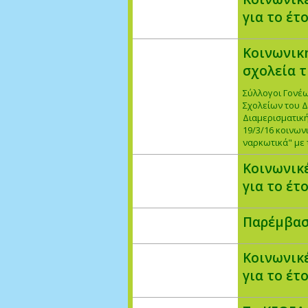
για το έτ
Κοινωνικ
σχολεία τ
Σύλλογοι Γονέ
Σχολείων του Δ
Διαμερισματική
19/3/16 κοινων
ναρκωτικά" με 
Κοινωνικ
για το έτ
Παρέμβασ
Κοινωνικ
για το έτ