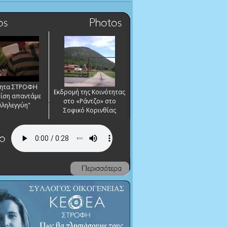
τητα ΣΤΡΟΦΗ
Εκδρομή της Κοινότητας
ρίση απαντάμε
στο «Ράντζο» στο
λληλεγγύη"
Σοφικό Κορινθίας