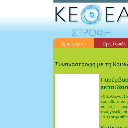
Είμαι Χρήστης
Είμαι Γονιός
Συναναστροφή με τη Κοιν
Παρέμβασ
εκπαιδευ
«Ο Σύλλογος Γ
ευαισθητοποιημ
ουσίες, σε συν
τους γονείς κα
19.00 στην αί
Κοινωνικ