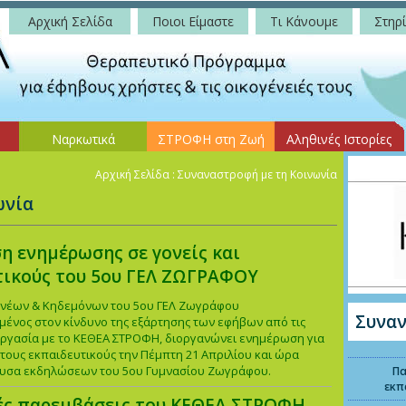
Αρχική Σελίδα
Ποιοι Είμαστε
Τι Κάνουμε
Στηρί
Ναρκωτικά
ΣΤΡΟΦΗ στη Ζωή
Αληθινές Ιστορίες
Αρχική Σελίδα
: Συναναστροφή με τη Κοινωνία
ωνία
η ενημέρωσης σε γονείς και
τικούς του 5ου ΓΕΛ ΖΩΓΡΑΦΟΥ
ονέων & Κηδεμόνων του 5ου ΓΕΛ Ζωγράφου
Συναν
ένος στον κίνδυνο της εξάρτησης των εφήβων από τις
εργασία με το ΚΕΘΕΑ ΣΤΡΟΦΗ, διοργανώνει ενημέρωση για
ι τους εκπαιδευτικούς την Πέμπτη 21 Απριλίου και ώρα
θουσα εκδηλώσεων του 5ου Γυμνασίου Ζωγράφου.
Πα
εκπ
ές παρεμβάσεις του ΚΕΘΕΑ ΣΤΡΟΦΗ